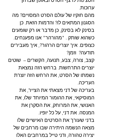
הסצינות לרצף הסרט ובאופן שבו הן 
ערוכות.
מהם חוקיו של עולם הסרט המסויים? מה 
הסגנון המתאים לו? והדמות הזאת. כן 
בסינק לא בסינק, כן מדבר או רק שומעים 
כשהוא שותק . "מהורהר" אנו מפענחים. 
כצופים. איך יוצרים הרהור?, איך מעבירים 
תודעה?  וזמן?
קצב, צורה, צבע, תנועה, הקשרים –  שוטים 
יוצרים התרחשות. ברחש הזה נמצאת 
נשמתו של הסרט, את הרחש הזה יוצרת 
העריכה.
בעריכה של דני מצאתי את הצייר, את 
המוסיקאי, את ההומור המיוחד שלו, את 
האנושי, את המרוחק, את הסקרן את 
המנסה. את דני, על כל יופיו.
בדני שעורך את הסרטים האישיים שלו 
מצאה הנשמה היתירה שבו מרחבים של 
יצירה טהורה, ודני טייל במרחבים האלו 