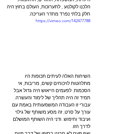
הלכנו לקולנוע , לתערוכות, העולם בחוץ היה 
חלק בלתי נפרד מחדר העריכה.
https://vimeo.com/142477788
השיחות האלה לעיתים תכופות היו 
מתלהטות לויכוחים קשים, מריבות, אי 
הסכמות. לפעמים הייאוש היה גדול אבל 
תמיד זה היה תהליך של לימוד והעשרה. 
עבורי זו העבודה המשמעותית באמת עם 
עורך על סרט, זה מסע משותף של גילוי 
ועיבוד וחיפוש. ודני היה השותף המושלם 
לדרך הזו.
ואף פעם לא חרגנו בסופו של דבר מיום 