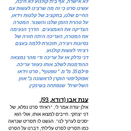
לא אישרה, אף בית קולנוע לא חיכה, 
עשינו סרט כי זה מה שרצינו לעשות עם 
החיים שלנו, בתקציב של קלטות וידאו, 
על טהרת הזמן שלנו והשנור. המטרה 
הצדיקה את האמצעים.  הדרך הנעימה 
את המטרה, העריכה היתה חוויה של 
נסיונות ויצירה, תזכורת ללמה בעצם 
רציתי לעשות קולנוע.
דני נדלק אז על עריכה ודי מהר נמצאה 
ההזדמנות לשלב אותו כעוזר עריכה. 
פילם 35 מ"מ. "טפטוף", סרט וידאו 
אפוקליפטי הוקרן לראשונה ב"אוזן 
השלישית" שנפתחה בשינקין.
ענת אבן (דודא, 93).
אילן יגודה אמר לי, "ראיתי סרט נפלא, של 
דני יצחקי. חייבים למצוא אותו, אולי הוא 
יסכים לערוך לנו". הגשנו לו תסריט שנראה 
כמו תסריט לסרט עלילתי, דברנו על הסרט 