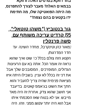
בחר דווקא בסרטים האלה ודווקא 
בבמאים האלה? מעבר לצורך להתפרנס, 
מה היתה הפואטיקה שלו, מה חתימת 
ידו בקטעים בהם נצפה?"
גור בנטוביץ ("משהו טוטאלי", 
95) קרדיט עריכה משותף עם 
סשה פרנקלין
(מאור כהן וטינקרבל, מחדר השינה  עד 
חדר המדרגות)
הקטע הזה צולם בכלל כ1 שוט ואיך שהוא 
נראה זה אומר הכל. אתה בא עם הרעיונות 
הגדולים, המופרכים , המסובכים שלך אבל 
את דני זה בכלל לא עניין. בשבילו היתה איזו 
מציאות פנימית שהיה צריך להעביר והוא 
חתך את השוט בג'אמפ קאטים. בדיעבד 
אני חושב שהוא צדק, אחרת זה היה מאד 
מייבש. אני לא בטוח שאז הסכמתי איתו 
אבל הוא היה יותר עקשן ממני. וזהו. היה 