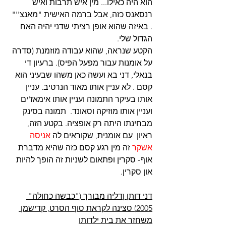
הוא היה כאילו... מין איש תרבות ואיש 
רנסאנס כזה, אבל ברמה האישית "מאנצ''" 
. באיזה שהוא אופן רציתי שדני יהיה האח 
הגדול שלי.
הקטע שנראה, שהוא עבודה מוזמנת (סדרה 
על אומנות עבור מפעל הפיס). ברעיון די 
בנאלי, דני בא ועשה כאן משהו שבעיני הוא 
קסם . לא עניין אותו מאוד הנרטיב. עניין 
אותו בעיקר התמונה ועניין אותו אימאז'ים 
ועניין אותו מוזיקה וסאונד.  תמונה בסינק 
מבחינתו היתה רק אופציה. בקטע הזה, 
ראיון  עם אומנית, שקוראים לה 
אניסה 
אשקר
 זה מין רגע קסם כזה שהיא מדברת 
אוף- סקרין ופתאום לשניות זה הופך להיות 
און סקרין.
דני דותן ןדליה מבורך ("כבשה כחולה" 
2005) סצינה לקראת סוף הסרט, קדישמן 
משחזר את בית ילדותו