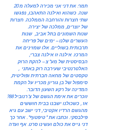
תמר: את דני אני מכירה למעלה מ 20 
שנה. כשהוא ואילנה התאהבו, נפגשו 
שתי חצרות והורחבה הממלכה. חצרות 
של יוצרים, ממלכה של יצירה.
שנות השמונים בתל אביב,  שנות 
העשרים שלנו – ימים של פריחה 
תרבותית בשוליים. אלו שמזינים את 
המרכז. אילנה זו אילנה צברי, 
הבסיסטית של מע"צ – להקת הרוק 
האלטרנטיבי שעירבה רוק באתני  , 
טקסטים של מחאה חברתית ופוליטית,  
סימפול של בן גוריון מכריז על הקמת 
המדינה על רקע השעון הדובר.
זוכרים את אימת הגשם של צ'רנוביל 88? 
אז , כשכולנו ישבנו בבית חוששים 
מהגשם הרדיו אקטיבי, דני ישב עם גיא 
פילבסקי. וכתבו את "טיפטוף". אחר כך 
דני גייס את כולם ועשינו סרט. אף ועדה 