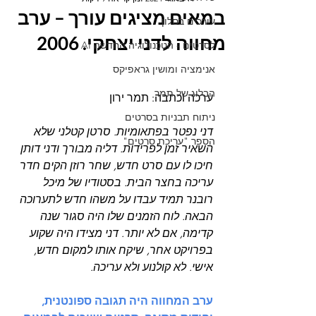
במאים מציגים עורך – ערב
עורכים בסלון
מחווה לדני יצחקי. 2006
לסרטים - הטכנולוגיה החדשה AI
אנימציה ומושין גראפיקס
הבלוג של תמר
ערכה וכתבה: תמר ירון
ניתוח תבניות בסרטים
דני נפטר בפתאומיות. סרטן קטלני שלא 
הספר "עריכת סרטים"
השאיר זמן לפרידות. דליה מבורך ודני דותן 
חיכו לו עם סרט חדש, שחר רוזן הקים חדר 
עריכה בחצר הבית. בסטודיו של מיכל 
רובנר תמיד עבדו על משהו חדש לתערוכה 
הבאה. לוח הזמנים שלו היה סגור שנה 
קדימה, אם לא יותר. דני מצידו היה שקוע 
בפרויקט אחר, שיקח אותו למקום חדש, 
אישי. לא קולנוע ולא עריכה. 
ערב המחווה היה תגובה ספונטנית, 