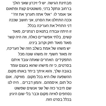
מבחינת הגישה. יש לי זיכרון שאני הולך 
ברחוב ונתקל בדני, משוטטים קצת ופתאום 
אני אומר לו: "אולי אתה תערוך את זה?"
וככה התחלנו את הסרט, אני חושב שככה 
דני התחיל את העריכה בכלל.
זו היתה עבודה בתנאים רצחניים, מאוד 
קשים, בלתי אפשריים כאלה, וזה היה קשר 
מאוד מאוד חזק וקרוב בינינו.
 יש משהו של אמת בשלב הזה של העריכה, 
זה מאוד חשוף. זה משהו שונה מכל 
התפקידים  האחרים שאתה עובד איתם 
בסרטים, כי זה מישהו שהוא בעצם עומד 
בגובה שלך, והוא איתך ביחד באותו מקום.
ההשפעה שלו היא בכל מקום.  מוזיקה.. אום 
כול תום, איסמהם.. והמון דברים... היה לנו 
שם חיבור כזה של שני אנשים שפשוט 
נסחפים לאיזה מקום וכבר בלי שום היגיון 
בכלל בסרט הזה.