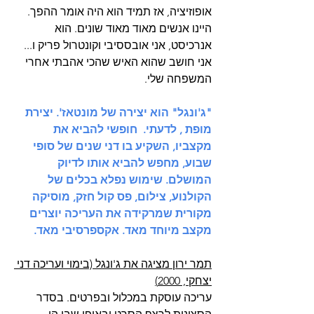
אופוזיציה, אז תמיד הוא היה אומר ההפך.
היינו אנשים מאוד מאוד שונים. הוא 
אנרכיסט, אני אובססיבי וקונטרול פריק ו... 
אני חושב שהוא האיש שהכי אהבתי אחרי 
המשפחה שלי.
"ג'ונגל" הוא יצירה של מונטאז'. יצירת 
מופת , לדעתי.  חופשי להביא את 
מקצביו, השקיע בו דני שנים של סופי 
שבוע, מחפש להביא אותו לדיוק 
המושלם. שימוש נפלא בכלים של 
הקולנוע, צילום, פס קול חזק, מוסיקה 
מקורית שמרקידה את העריכה יוצרים 
מקצב מיוחד מאד. אקספרסיבי מאד.
תמר ירון מציגה את ג'ונגל (בימוי ועריכה דני 
יצחקי, 2000)
עריכה עוסקת במכלול ובפרטים. בסדר 