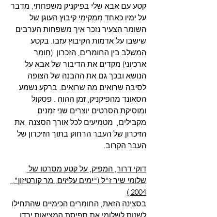
קטע עם אבא שלי בפיקניק משפחתי, מדבר 
על ימיו כאחד ממקימי קיבוץ העוגן של 
השומר הצעיר נזכר איך משפחות הערבים 
שישבו על אדמות הקיבוץ עזבו. בקטע 
המשלב בין החומרים, הזכרון  (חומר 
ארכיוני) מקדים את הדיבור של אבא על 
הנושא ובכך גם את ההבנה של הצופה 
לסיבה שרואים מה שרואים. ברקע נשמע 
הסאונד מהפיקניק, זמן ההוה . פסקול 
ומוסיקת הסרטים יוצרים שני זמנים 
מקבילים,  מטמיעים לכל אורך הסצנה  את 
הזיכרון של העבר הרחוק בתוך הזיכרון של 
העבר הקרוב.
דוקי דרור, המפיק, על קטע מסרטו של 
שלומי שיר ז"ל ("ימים עליזים, מר קורטיזון", 
2004 )
בסצינה הזאת, החומרים הכימיים שהתחילו 
לשנות לשלומי את תפיסת המציאות ירדו 