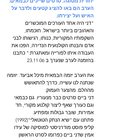
יחודית מסוגה. סרטים שייכים לבמאים. 
הערב הם באו להציג קטעים ולדבר על 
האיש ועל יצירתו.
"דני היה אחד העורכים המוכשרים 
והאהובים ביותר בישראל. חוכמתו, 
השקפותיו המקוריות, כנותו, רגישותו לבני 
אדם והבנתו הקולנועית הנדירה, הפכו את 
העבודה איתו לפורייה ומאתגרת." כתבנו 
בהזמנה לערב שנערך ב 23.11.06
את הערב יזמה הבמאית מיכל אביעד. יוזמה 
שנתנה לנו עשייה, כדרך להתאושש 
מההלם. מהצער העמוק.
דני ביים סרטים כבר מנעוריו. גם כבמאי 
וגם כעורך שאף ליצור קולנוע מקורי, חד 
אמירות, שובר גבולות ומפתיע.
פתחנו עם "שיא הנתק הטוטאלי"(1992)  
קליפ פוסט מודרניסטי למוסיקה של עידו 
אמין שדני ביים כפרומו לסרט הראשון 