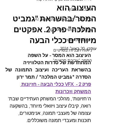
העיצוב הוא
עורכים בסלון
המסר/בהשראת "גמביט
לסרטים - הטכנולוגיה החדשה AI
המלכה" פרק 2. אפקטים
אנימציה ומושין גראפיקס
מיוחדים ככלי הבעה
הבלוג של תמר
עודכן:
20 באוג׳ 2024
ניתוח תבניות בסרטים
העיצוב הוא המסר - על השפה 
הספר "עריכת סרטים"
המתחדשת של סדרות הטלוויזיה 
בהשראת העריכה ועיצוב התמונה של 
הסדרה "גמביט המלכה" / תמר ירון   
פרק 2 -  VFX ככלי הבעה - חזיונות 
המשחק וזכרונות
ה'חזיונות', מהלכי המשחק העתידיים שבת' 
רואה, קיבלו עיצוב ויזואלי מיוחד, בהשקעה 
עצומה של מעצבי תמונה, אנימטורים, 
תוכנות ומעבדי תמונה משוכללים.