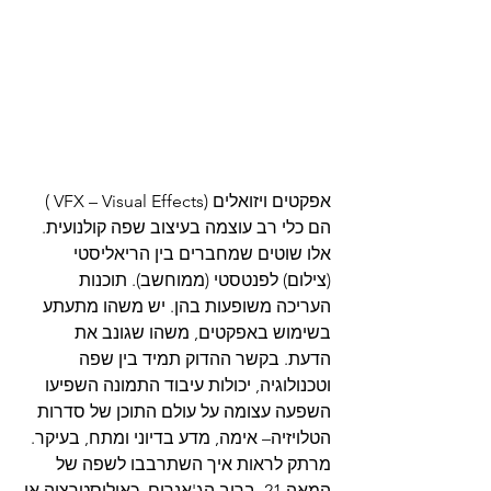
אפקטים ויזואלים (VFX – Visual Effects ) 
הם כלי רב עוצמה בעיצוב שפה קולנועית. 
אלו שוטים שמחברים בין הריאליסטי 
(צילום) לפנטסטי (ממוחשב). תוכנות 
העריכה משופעות בהן. יש משהו מתעתע 
בשימוש באפקטים, משהו שגונב את 
הדעת. בקשר ההדוק תמיד בין שפה 
וטכנולוגיה, יכולות עיבוד התמונה השפיעו 
השפעה עצומה על עולם התוכן של סדרות 
הטלויזיה– אימה, מדע בדיוני ומתח, בעיקר. 
מרתק לראות איך השתרבבו לשפה של 
המאה 21, ברוב הג'אנרים, כאילוסטרציה או 