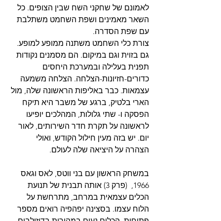
לאמונם של שחקני השח שבין הצופים. כל 
השאר מאמינים ושפת השחמט משתלבת 
עם שפת הסדרה.
צורת כלי השחמט משתנה ממופע למופע. 
גם בזוית וגם במיקום. הם מסמנים נקודות 
תפנית בעלילה ובמערכת היחסים 
כדורים-חזיונות-הצלחה. הצלחה משמעה 
עצמאות. כבר באליפות הראשונה שלה, מול 
הארי בלטיק, ברגע של משבר היא תיקח 
הפסקה ו- שתי גלולות, המהלכים יופיעו 
לראשונה על תקרת חדר השירותים, לאור 
יום. יש בזה מעין חילול הקודש, ואולי 
הצהרה על היציאה שלה לעולם.
במשחק הראשון עם בני ווטס, לאס וגאס 
1966,  (פרק 3) אותה תבנית של תנועת 
הכלים עצמאית במרחב, מתרחשת על 
הלוח עצמו. בסצינה יפהפיה רואים מספר 
פתיחות, הכלים נעים במהירות בדיזולבים, 