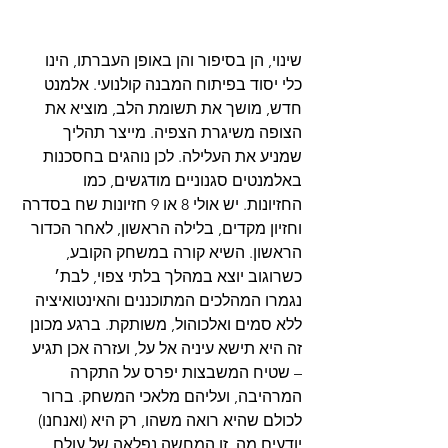
שינוי, הן בסיפור והן באופן העברתו, הינו 
כלי יסוד בפיתוח המבנה קולנועי. אלמנט 
חדש, מושך את תשומת הלב, מוציא את 
הצופה משיגרת הצפיה. מייצר תהליך 
שמניע את העלילה. לכן נוהגים בחסכנות 
באלמנטים סגנוניים מודגשים, כמו 
החזיונות. יש אולי 8 או 9 חזיונות שח בסדרה 
וחזיון מקדים, בלילה הראשון, לאחר הכדור 
הראשון. השיא קורה במשחק הקובע, 
כשרוגוב יוצא במהלך בלתי צפוי, לבת׳ 
נגמרו המהלכים המתוכננים והאינטואיציה 
ללא סמים ואלכוהול, משותקת. ברגע מכונן 
זה היא תישא עיניה אל על, ועזרה אכן תגיע 
– שטיח המשבצות יפרס על התקרה 
המרהיבה, ועליהם מלאכי המשחק. ברור 
לכולם שהיא רואה משהו, רק היא (ואנחנו) 
יודעים מה. זו המחשה נפלאה של עולם 