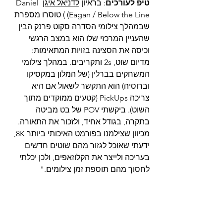
טיפ לעורכים
: בראיון 
לדניאל איגן
 Daniel 
Eagan / Below the Line) ) טוסרו מספרת 
שבמהלך צילומי הסדרה סקוט פרנק הבין 
שהעניין המרכזי שלו הוא במצב הרגשי 
וכיסה את הסצינה בזויות המתאימות: 
מדיום שוט, 2s ותקריבים. במהלך צילומי 
המשחקים בברלין (של המלון במקסיקו 
וברוסיה) הוא התקשר לשאול אם היא 
צריכה PickUps (קטעים ממוקדים מתוך 
השוט). ביקשתי POV של בט מביטה 
בתקרה, בגודל אחיד, ולזכור את התאורה. 
מכיוון שצילמנו בפורמט האיכותי ביותר 8K, 
ידעתי שאוכל לגזור מהם שוטים חדשים 
בעריכה ולייצר את הקלוזאפים, ולכן יכלתי 
לחסוך מהם תוספת זמן צילומים."