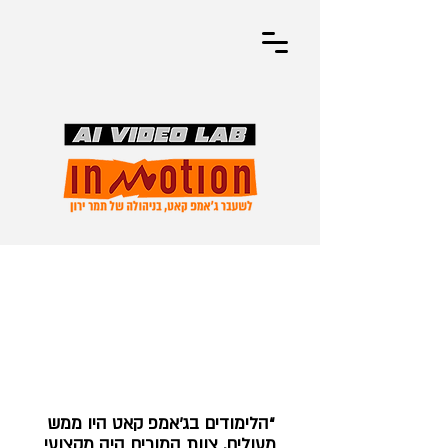
“הלימודים בג׳אמפ קאט היו ממש
מעולים. צוות המורים היה מקצועי