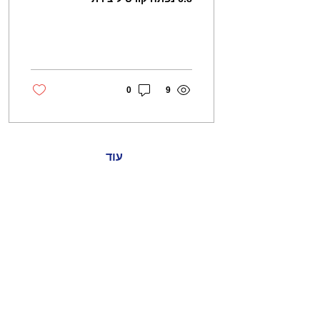
סרטים עם AI - שיתן לכם
כלים לעשות את הסרטים
שלכם. ו.. הזדמנות ללמוד...
0
9
עוד
בואו נדבר
אינמושן (ג'אמפ קאט לשעבר)
צבי הרמן סגל 7, תל אביב
052-624-0937