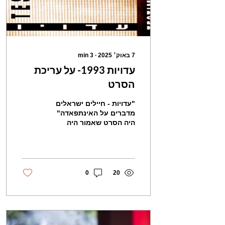
7 באוק׳ 2025
∙
3
min
עדויות 1993- על עריכת
הסרט
"עדויות - חיילים ישראלים
מדברים על האינתפאדה"
היה הסרט שאמור היה
לעצור את זה. הסריטה
ביצבצה, מדממת.
מתביישת, לא משתפת,
נאבקת לדחוק את...
0
20