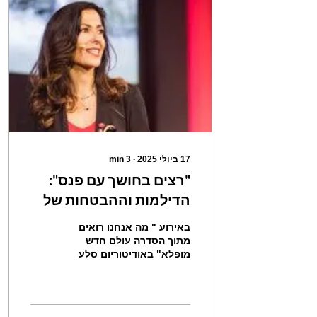
17 ביולי 2025
∙
3
min
"רצים בחושך עם פנס":
הדילמות וההבטחות של
הבינה המלאכותית
באירוע " מה אנחנו רואים
היוצרת עם פרופ' טלי דקל
מתוך הסדרה עולם חדש
מופלא" באודיטוריום סלע
ויאיר אסולין / מאת תמר
שבמכון ויצמן (לפני
ירון
המלחמה, חייבת לציין),
התקיים מפגש מרתק בין...